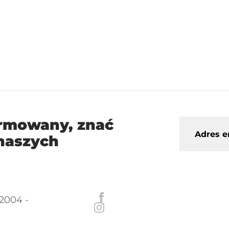
ormowany, znać
 naszych
2004 -