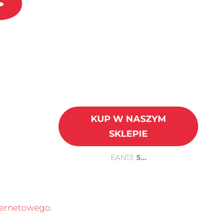
KUP W NASZYM
.
SKLEPIE
EAN13:
5...
nternetowego.